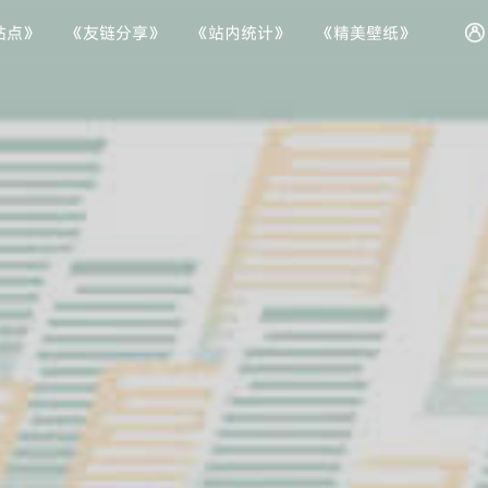
站点》
《友链分享》
《站内统计》
《精美壁纸》