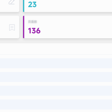
23
页面数
136